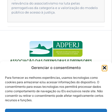
relevância do associativismo na luta pelas
prerrogativas da categoria e a valorização do modelo
público de acesso à justiça.
ASSOCIAÇÃO DAS DEFENSORAS E DEFENSORES
PÚBLICOS DO ESTADO DO RIO DE JANEIRO
Gerenciar o consentimento
Para fornecer as melhores experiências, usamos tecnologias como
cookies para armazenar e/ou acessar informações do dispositivo. O
consentimento para essas tecnologias nos permitirá processar dados
como comportamento de navegação ou IDs exclusivos neste site. Não
Contato
consentir ou retirar o consentimento pode afetar negativamente certos
recursos e funções.
adperj@adperj.com.br
(21) 2220-6022