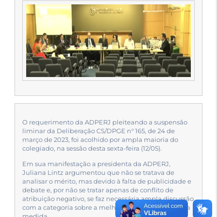
O requerimento da ADPERJ pleiteando a suspensão
liminar da Deliberação CS/DPGE n° 165, de 24 de
março de 2023, foi acolhido por ampla maioria do
colegiado, na sessão desta sexta-feira (12/05).
Em sua manifestação a presidenta da ADPERJ,
Juliana Lintz argumentou que não se tratava de
analisar o mérito, mas devido à falta de publicidade e
debate e, por não se tratar apenas de conflito de
atribuição negativo, se faz necessária ampla discussão
com a categoria sobre a melhor forma de aprimorar a
medida.