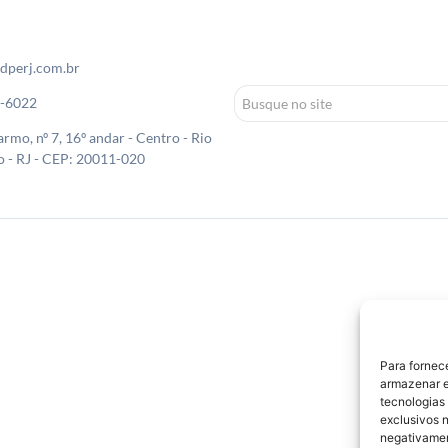
dperj.com.br
0-6022
rmo, nº 7, 16º andar - Centro - Rio
o - RJ - CEP: 20011-020
Para fornec
armazenar e
tecnologias
exclusivos n
negativamen