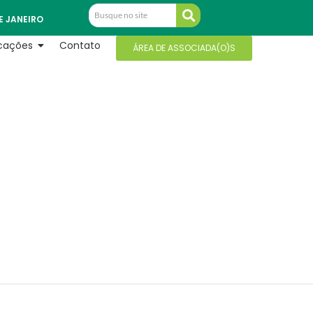
E JANEIRO
icações
Contato
ÁREA DE ASSOCIADA(O)S