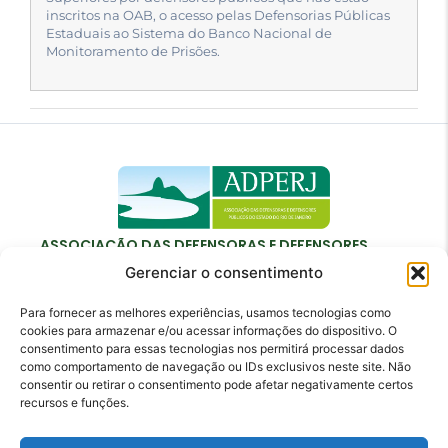
inscritos na OAB, o acesso pelas Defensorias Públicas
Estaduais ao Sistema do Banco Nacional de
Monitoramento de Prisões.
ASSOCIAÇÃO DAS DEFENSORAS E DEFENSORES
PÚBLICOS DO ESTADO DO RIO DE JANEIRO
Gerenciar o consentimento
Para fornecer as melhores experiências, usamos tecnologias como
cookies para armazenar e/ou acessar informações do dispositivo. O
consentimento para essas tecnologias nos permitirá processar dados
como comportamento de navegação ou IDs exclusivos neste site. Não
Contato
consentir ou retirar o consentimento pode afetar negativamente certos
recursos e funções.
adperj@adperj.com.br
(21) 2220-6022