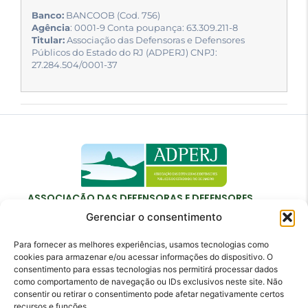
Banco:
BANCOOB (Cod. 756)
Agência
: 0001-9 Conta poupança: 63.309.211-8
Titular:
Associação das Defensoras e Defensores
Públicos do Estado do RJ (ADPERJ) CNPJ:
27.284.504/0001-37
ASSOCIAÇÃO DAS DEFENSORAS E DEFENSORES
PÚBLICOS DO ESTADO DO RIO DE JANEIRO
Gerenciar o consentimento
Para fornecer as melhores experiências, usamos tecnologias como
cookies para armazenar e/ou acessar informações do dispositivo. O
consentimento para essas tecnologias nos permitirá processar dados
como comportamento de navegação ou IDs exclusivos neste site. Não
Contato
consentir ou retirar o consentimento pode afetar negativamente certos
recursos e funções.
adperj@adperj.com.br