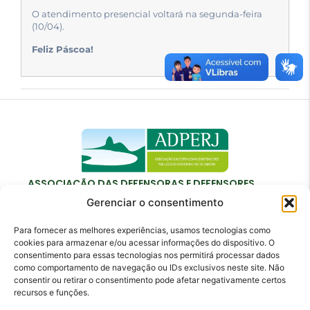
O atendimento presencial voltará na segunda-feira
(10/04).
Feliz Páscoa!
ASSOCIAÇÃO DAS DEFENSORAS E DEFENSORES
PÚBLICOS DO ESTADO DO RIO DE JANEIRO
Gerenciar o consentimento
Para fornecer as melhores experiências, usamos tecnologias como
cookies para armazenar e/ou acessar informações do dispositivo. O
consentimento para essas tecnologias nos permitirá processar dados
como comportamento de navegação ou IDs exclusivos neste site. Não
Contato
consentir ou retirar o consentimento pode afetar negativamente certos
recursos e funções.
adperj@adperj.com.br