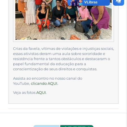
Crias da favela, vítimas de violações e injustiças sociais,
essas ativistas deram uma aula sobre sororidade e
resistência frente a tantos obstáculos e destacaram o
papel fundamental da educação para a
conscientização de seus direitos e conquistas.
Assista ao encontro no nosso canal do
YouTube,
clicando AQUI.
Veja as fotos
AQUI
.