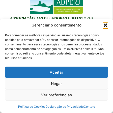
ASSOCIAÇÃO DAS DEFENSORAS E DEFENSORES
PÚBLICOS DO ESTADO DO RIO DE JANEIRO
Gerenciar o consentimento
Para fornecer as melhores experiências, usamos tecnologias como
cookies para armazenar e/ou acessar informações do dispositivo. O
consentimento para essas tecnologias nos permitirá processar dados
como comportamento de navegação ou IDs exclusivos neste site. Não
Contato
consentir ou retirar o consentimento pode afetar negativamente certos
recursos e funções.
adperj@adperj.com.br
(21) 2220-6022
Aceitar
Rua do Carmo, nº 7, 16º andar - Centro - Rio de
Janeiro - RJ - CEP: 20011-020
Negar
Ver preferências
Política de Cookies
Declaração de Privacidade
Contato