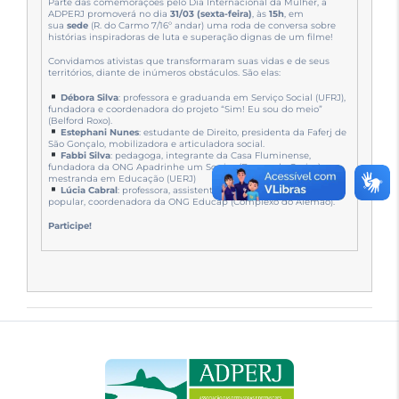
Parte das comemorações pelo Dia Internacional da Mulher, a
ADPERJ promoverá no dia
31/03 (sexta-feira)
, às
15h
, em
sua
sede
(R. do Carmo 7/16º andar) uma roda de conversa sobre
histórias inspiradoras de luta e superação dignas de um filme!
Convidamos ativistas que transformaram suas vidas e de seus
territórios, diante de inúmeros obstáculos. São elas:
Débora Silva
: professora e graduanda em Serviço Social (UFRJ),
fundadora e coordenadora do projeto “Sim! Eu sou do meio”
(Belford Roxo).
Estephani Nunes
: estudante de Direito, presidenta da Faferj de
São Gonçalo, mobilizadora e articuladora social.
Fabbi Silva
: pedagoga, integrante da Casa Fluminense,
fundadora da ONG Apadrinhe um Sorriso (Duque de Caxias),
mestranda em Educação (UERJ)
Lúcia Cabral
: professora, assistente social, promotora legal
popular, coordenadora da ONG Educap (Complexo do Alemão).
Participe!