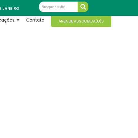
E JANEIRO
icações
Contato
ÁREA DE ASSOCIADA(O)S