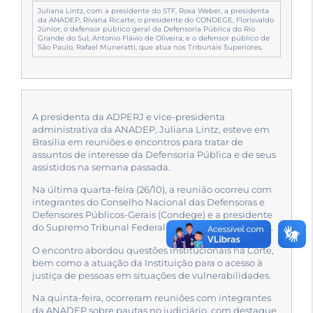
Juliana Lintz, com a presidente do STF, Rosa Weber, a presidenta
da ANADEP, Rivana Ricarte; o presidente do CONDEGE, Florisvaldo
Júnior; o defensor público geral da Defensoria Pública do Rio
Grande do Sul, Antonio Flávio de Oliveira; e o defensor público de
São Paulo, Rafael Muneratti, que atua nos Tribunais Superiores.
A presidenta da ADPERJ e vice-presidenta
administrativa da ANADEP, Juliana Lintz, esteve em
Brasília em reuniões e encontros para tratar de
assuntos de interesse da Defensoria Pública e de seus
assistidos na semana passada.
Na última quarta-feira (26/10), a reunião ocorreu com
integrantes do Conselho Nacional das Defensoras e
Defensores Públicos-Gerais (Condege) e a presidente
do Supremo Tribunal Federal, a ministra Rosa Weber.
O encontro abordou questões institucionais na Corte,
bem como a atuação da Instituição para o acesso à
justiça de pessoas em situações de vulnerabilidades.
Na quinta-feira, ocorreram reuniões com integrantes
da ANADEP sobre pautas no judiciário, com destaque