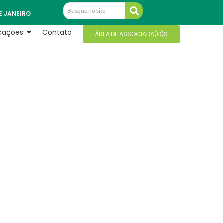
E JANEIRO
icações
Contato
ÁREA DE ASSOCIADA(O)S