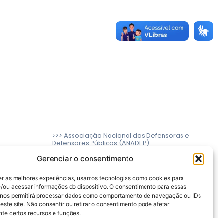
>>> Associação Nacional das Defensoras e
Defensores Públicos (ANADEP)
>>> Defensoria Pública do Rio de Janeiro
Gerenciar o consentimento
>>> Caixa de Assistência aos Membros da
er as melhores experiências, usamos tecnologias como cookies para
Defensoria Pública do Estado do Rio de
/ou acessar informações do dispositivo. O consentimento para essas
Janeiro (CAMARJ)
 nos permitirá processar dados como comportamento de navegação ou IDs
este site. Não consentir ou retirar o consentimento pode afetar
te certos recursos e funções.