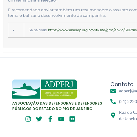
um tema para a seleção.
É recomendado enviar também um resumo sobre o assunto com 
tema e balizar o desenvolvimento da campanha.
▪
Saiba mais:
https://www.anadep.org.br/wtksite/grm/envio/3102/in
Contato
adperj@a
(21) 222
ASSOCIAÇÃO DAS DEFENSORAS E DEFENSORES
PÚBLICOS DO ESTADO DO RIO DE JANEIRO
Rua do Ca
de Janeir