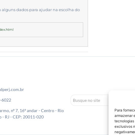
alguns dados para ajudar na escolha do
dex.html
dperj.com.br
0-6022
Para fornec
rmo, nº 7, 16º andar - Centro - Rio
armazenar e
o - RJ - CEP: 20011-020
tecnologias
exclusivos n
negativamen