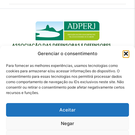
ASSOCIAÇÃO DAS DEFENSORAS E DEFENSORES
PÚBLICOS DO ESTADO DO RIO DE JANEIRO
Gerenciar o consentimento
Para fornecer as melhores experiências, usamos tecnologias como
cookies para armazenar e/ou acessar informações do dispositivo. O
consentimento para essas tecnologias nos permitirá processar dados
como comportamento de navegação ou IDs exclusivos neste site. Não
Contato
consentir ou retirar o consentimento pode afetar negativamente certos
recursos e funções.
adperj@adperj.com.br
(21) 2220-6022
Aceitar
Rua do Carmo, nº 7, 16º andar - Centro - Rio de
Janeiro - RJ - CEP: 20011-020
Negar