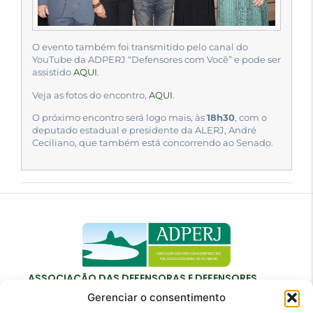
O evento também foi transmitido pelo canal do
YouTube da ADPERJ “Defensores com Você” e pode ser
assistido
AQUI
.
Veja as fotos do encontro,
AQUI
.
O próximo encontro será logo mais, às
18h30
, com o
deputado estadual e presidente da ALERJ, André
Ceciliano, que também está concorrendo ao Senado.
ASSOCIAÇÃO DAS DEFENSORAS E DEFENSORES
PÚBLICOS DO ESTADO DO RIO DE JANEIRO
Gerenciar o consentimento