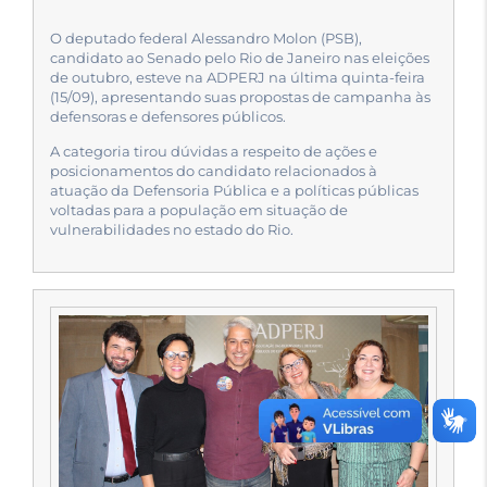
O deputado federal Alessandro Molon (PSB),
candidato ao Senado pelo Rio de Janeiro nas eleições
de outubro, esteve na ADPERJ na última quinta-feira
(15/09), apresentando suas propostas de campanha às
defensoras e defensores públicos.
A categoria tirou dúvidas a respeito de ações e
posicionamentos do candidato relacionados à
atuação da Defensoria Pública e a políticas públicas
voltadas para a população em situação de
vulnerabilidades no estado do Rio.