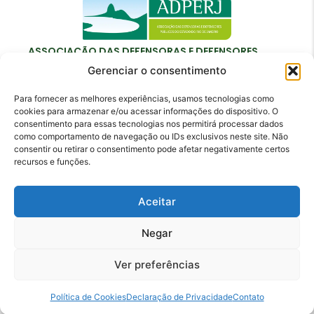
ASSOCIAÇÃO DAS DEFENSORAS E DEFENSORES
PÚBLICOS DO ESTADO DO RIO DE JANEIRO
Gerenciar o consentimento
Para fornecer as melhores experiências, usamos tecnologias como
cookies para armazenar e/ou acessar informações do dispositivo. O
consentimento para essas tecnologias nos permitirá processar dados
como comportamento de navegação ou IDs exclusivos neste site. Não
Contato
consentir ou retirar o consentimento pode afetar negativamente certos
recursos e funções.
adperj@adperj.com.br
(21) 2220-6022
Aceitar
Rua do Carmo, nº 7, 16º andar - Centro - Rio de
Janeiro - RJ - CEP: 20011-020
Negar
Ver preferências
Política de Cookies
Declaração de Privacidade
Contato