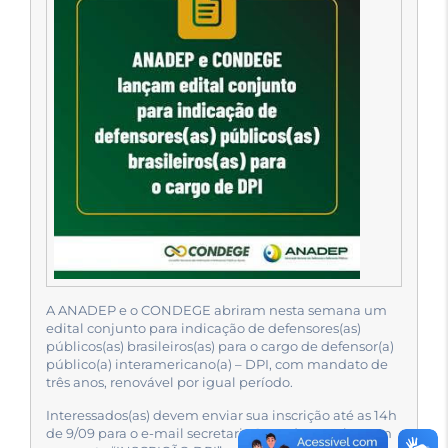
A ANADEP e o CONDEGE abriram nesta semana um
edital conjunto para indicação de defensores(as)
públicos(as) brasileiros(as) para o cargo de defensor(a)
público(a) interamericano(a) – DPI, com mandato de
três anos, renovável por igual período.
Interessados(as) devem enviar sua inscrição até as 14h
de 9/09 para o e-mail
secretaria@anadep.org.br
, com