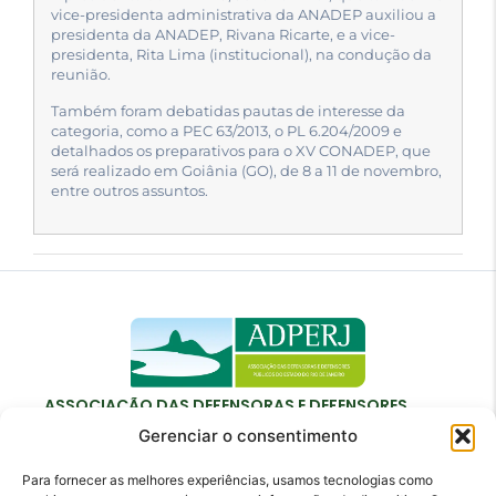
vice-presidenta administrativa da ANADEP auxiliou a
presidenta da ANADEP, Rivana Ricarte, e a vice-
presidenta, Rita Lima (institucional), na condução da
reunião.
Também foram debatidas pautas de interesse da
categoria, como a PEC 63/2013, o PL 6.204/2009 e
detalhados os preparativos para o XV CONADEP, que
será realizado em Goiânia (GO), de 8 a 11 de novembro,
entre outros assuntos.
ASSOCIAÇÃO DAS DEFENSORAS E DEFENSORES
PÚBLICOS DO ESTADO DO RIO DE JANEIRO
Gerenciar o consentimento
Para fornecer as melhores experiências, usamos tecnologias como