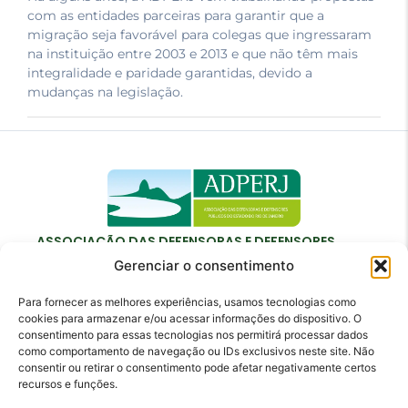
com as entidades parceiras para garantir que a
migração seja favorável para colegas que ingressaram
na instituição entre 2003 e 2013 e que não têm mais
integralidade e paridade garantidas, devido a
mudanças na legislação.
ASSOCIAÇÃO DAS DEFENSORAS E DEFENSORES
PÚBLICOS DO ESTADO DO RIO DE JANEIRO
Gerenciar o consentimento
Para fornecer as melhores experiências, usamos tecnologias como
cookies para armazenar e/ou acessar informações do dispositivo. O
consentimento para essas tecnologias nos permitirá processar dados
como comportamento de navegação ou IDs exclusivos neste site. Não
Contato
consentir ou retirar o consentimento pode afetar negativamente certos
recursos e funções.
adperj@adperj.com.br