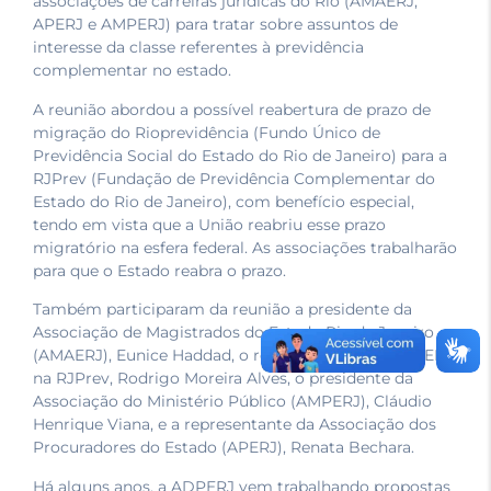
associações de carreiras jurídicas do Rio (AMAERJ,
APERJ e AMPERJ) para tratar sobre assuntos de
interesse da classe referentes à previdência
complementar no estado.
A reunião abordou a possível reabertura de prazo de
migração do Rioprevidência (Fundo Único de
Previdência Social do Estado do Rio de Janeiro) para a
RJPrev (Fundação de Previdência Complementar do
Estado do Rio de Janeiro), com benefício especial,
tendo em vista que a União reabriu esse prazo
migratório na esfera federal. As associações trabalharão
para que o Estado reabra o prazo.
Também participaram da reunião a presidente da
Associação de Magistrados do Estado Rio de Janeiro
(AMAERJ), Eunice Haddad, o representante da AMAERJ
na RJPrev, Rodrigo Moreira Alves, o presidente da
Associação do Ministério Público (AMPERJ), Cláudio
Henrique Viana, e a representante da Associação dos
Procuradores do Estado (APERJ), Renata Bechara.
Há alguns anos, a ADPERJ vem trabalhando propostas