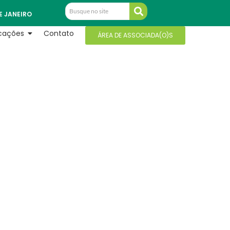
E JANEIRO
icações
Contato
ÁREA DE ASSOCIADA(O)S