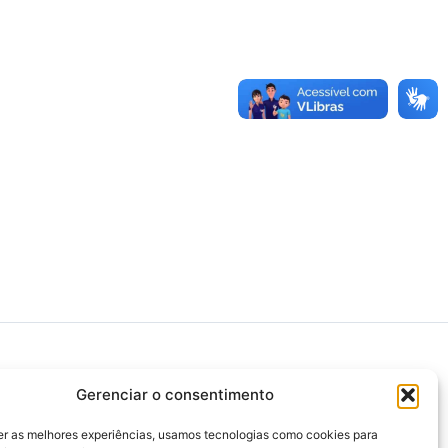
Gerenciar o consentimento
>>> Associação Nacional das Defensoras e
Defensores Públicos (ANADEP)
er as melhores experiências, usamos tecnologias como cookies para