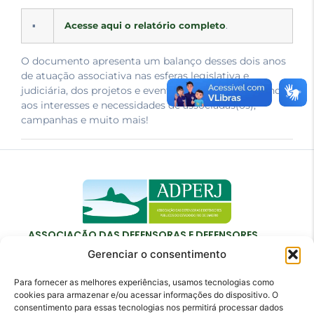
▪
Acesse aqui o relatório completo
.
O documento apresenta um balanço desses dois anos
de atuação associativa nas esferas legislativa e
judiciária, dos projetos e eventos voltados para atender
aos interesses e necessidades de associadas(os),
campanhas e muito mais!
ASSOCIAÇÃO DAS DEFENSORAS E DEFENSORES
PÚBLICOS DO ESTADO DO RIO DE JANEIRO
Gerenciar o consentimento
Para fornecer as melhores experiências, usamos tecnologias como
cookies para armazenar e/ou acessar informações do dispositivo. O
consentimento para essas tecnologias nos permitirá processar dados