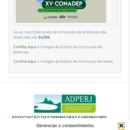
Já as inscrições para os concursos de práticas e de
teses vão até
24/06
.
Confira aqui
a íntegra do Edital do Concurso de
práticas.
Confira aqui
a íntegra do Edital do Concurso de teses.
ASSOCIAÇÃO DAS DEFENSORAS E DEFENSORES
PÚBLICOS DO ESTADO DO RIO DE JANEIRO
Gerenciar o consentimento