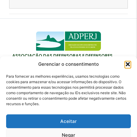
ASSOCIAÇÃO DAS DEFENSORAS E DEFENSORES
PÚBLICOS DO ESTADO DO RIO DE JANEIRO
Gerenciar o consentimento
Para fornecer as melhores experiências, usamos tecnologias como
cookies para armazenar e/ou acessar informações do dispositivo. O
consentimento para essas tecnologias nos permitirá processar dados
como comportamento de navegação ou IDs exclusivos neste site. Não
Contato
consentir ou retirar o consentimento pode afetar negativamente certos
recursos e funções.
adperj@adperj.com.br
(21) 2220-6022
Aceitar
Rua do Carmo, nº 7, 16º andar - Centro - Rio de
Janeiro - RJ - CEP: 20011-020
Negar