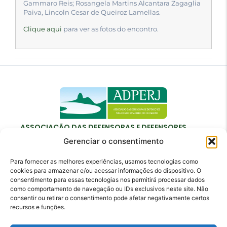
Gammaro Reis; Rosangela Martins Alcantara Zagaglia
Paiva, Lincoln Cesar de Queiroz Lamellas.
Clique aqui
para ver as fotos do encontro.
ASSOCIAÇÃO DAS DEFENSORAS E DEFENSORES
PÚBLICOS DO ESTADO DO RIO DE JANEIRO
Gerenciar o consentimento
Para fornecer as melhores experiências, usamos tecnologias como
cookies para armazenar e/ou acessar informações do dispositivo. O
consentimento para essas tecnologias nos permitirá processar dados
como comportamento de navegação ou IDs exclusivos neste site. Não
Contato
consentir ou retirar o consentimento pode afetar negativamente certos
recursos e funções.
adperj@adperj.com.br
(21) 2220-6022