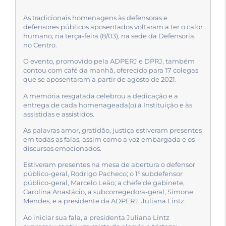
As tradicionais homenagens às defensoras e
defensores públicos aposentados voltaram a ter o calor
humano, na terça-feira (8/03), na sede da Defensoria,
no Centro.
O evento, promovido pela ADPERJ e DPRJ, também
contou com café da manhã, oferecido para 17 colegas
que se aposentaram a partir de agosto de 2021.
A memória resgatada celebrou a dedicação e a
entrega de cada homenageada(o) à Instituição e às
assistidas e assistidos.
As palavras amor, gratidão, justiça estiveram presentes
em todas as falas, assim como a voz embargada e os
discursos emocionados.
Estiveram presentes na mesa de abertura o defensor
público-geral, Rodrigo Pacheco; o 1° subdefensor
público-geral, Marcelo Leão; a chefe de gabinete,
Carolina Anastácio, a subcorregedora-geral, Simone
Mendes; e a presidente da ADPERJ, Juliana Lintz.
Ao iniciar sua fala, a presidenta Juliana Lintz