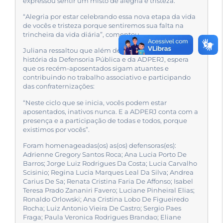
expressou sentir um misto de alegria e tristeza:
“Alegria por estar celebrando essa nova etapa da vida
de vocês e tristeza porque sentiremos sua falta na
trincheira da vida diária”, comentou.
Juliana ressaltou que além de fazerem parte da
história da Defensoria Pública e da ADPERJ, espera
que os recém-aposentados sigam atuantes e
contribuindo no trabalho associativo e participando
das confraternizações:
“Neste ciclo que se inicia, vocês podem estar
aposentados, inativos nunca. E a ADPERJ conta com a
presença e a participação de todas e todos, porque
existimos por vocês”.
Foram homenageadas(os) as(os) defensoras(es):
Adrienne Gregory Santos Roca; Ana Lucia Porto De
Barros; Jorge Luiz Rodrigues Da Costa; Lucia Carvalho
Scisinio; Regina Lucia Marques Leal Da Silva; Andrea
Carius De Sa; Renata Cristina Faria De Affonso; Isabel
Teresa Prado Zananiri Favero; Luciane Pinheiral Elias;
Ronaldo Orlowski; Ana Cristina Lobo De Figueiredo
Rocha; Luiz Antonio Vieira De Castro; Sergio Paes
Fraga; Paula Veronica Rodrigues Brandao; Eliane