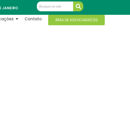
E JANEIRO
icações
Contato
ÁREA DE ASSOCIADA(O)S