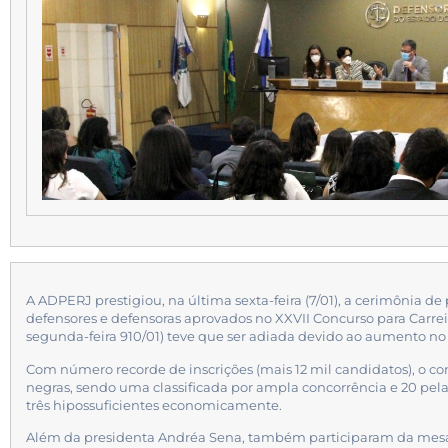
A ADPERJ prestigiou, na última sexta-feira (7/01), a cerimônia de
defensores e defensoras aprovados no XXVII Concurso para Carre
segunda-feira 910/01) teve que ser adiada devido ao aumento no
Com número recorde de inscrições (mais 12 mil candidatos), o co
negras, sendo uma classificada por ampla concorrência e 20 pela
três hipossuficientes economicamente.
Além da presidenta Andréa Sena, também participaram da mesa