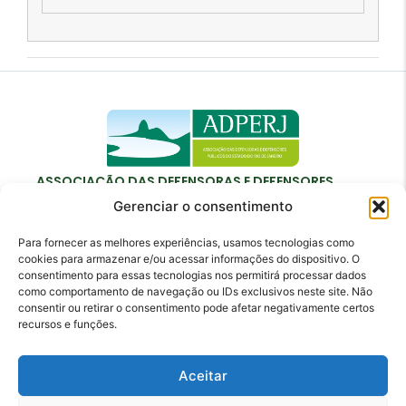
ASSOCIAÇÃO DAS DEFENSORAS E DEFENSORES
PÚBLICOS DO ESTADO DO RIO DE JANEIRO
Gerenciar o consentimento
Para fornecer as melhores experiências, usamos tecnologias como
cookies para armazenar e/ou acessar informações do dispositivo. O
consentimento para essas tecnologias nos permitirá processar dados
como comportamento de navegação ou IDs exclusivos neste site. Não
Contato
consentir ou retirar o consentimento pode afetar negativamente certos
recursos e funções.
adperj@adperj.com.br
(21) 2220-6022
Aceitar
Rua do Carmo, nº 7, 16º andar - Centro - Rio de