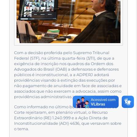
Com a decisão proferida pelo Supremo Tribunal
Federal (STF), na última quarta-feira (3/11), de que a
exigência de inscrição nos quadros da Ordem dos
Advogados do Brasil (OAB) a defensoras e defensores
públicos é inconstitucional, a a ADPERJ adotará
providências visando à extinção das execuções por
não pagamento de anuidade em face de associadas e
associados que não exercem a advocacia, assim como
providências administrativas junto àquela entidade.
Como informado no último boletim, os ministros da
Corte rejeitaram, em plenário virtual, o Recurso
Extraordinário (RE) 1.240.999 e a Ação Direta de
Inconstitucionalidade (ADI) 4636, que versavam sobre
o tema.