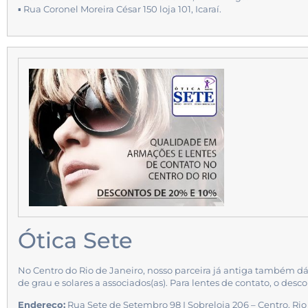
▪ Rua Coronel Moreira César 150 loja 101, Icaraí.
Ótica Sete
No Centro do Rio de Janeiro, nosso parceira já antiga também d
de grau e solares a associados(as). Para lentes de contato, o desc
Endereço:
Rua Sete de Setembro 98 I Sobreloja 206 – Centro. Rio