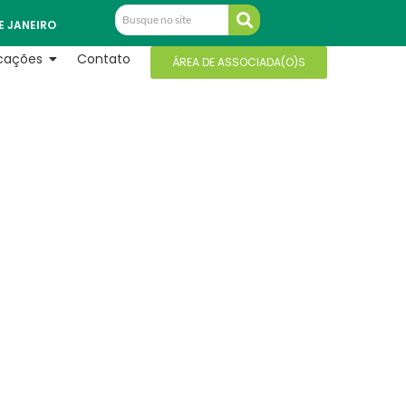
E JANEIRO
icações
Contato
ÁREA DE ASSOCIADA(O)S