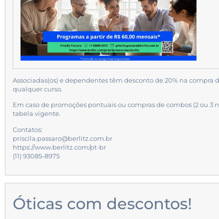
Associadas(os) e dependentes têm desconto de 20% na compra d
qualquer curso.
Em caso de promoções pontuais ou compras de combos (2 ou 3 ní
tabela vigente.
Contatos:
priscila.passaro@berlitz.com.br
https://www.berlitz.com/pt-br
(11) 93085-8975
Óticas com descontos!