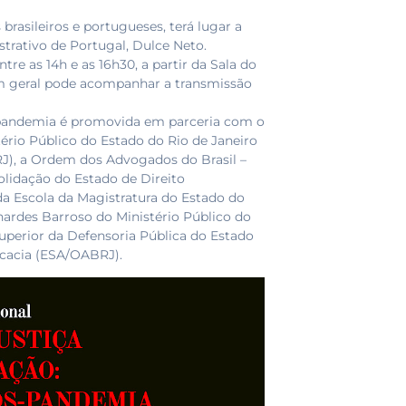
rasileiros e portugueses, terá lugar a
strativo de Portugal, Dulce Neto.
tre as 14h e as 16h30, a partir da Sala do
em geral pode acompanhar a transmissão
ós-pandemia é promovida em parceria com o
tério Público do Estado do Rio de Janeiro
RJ), a Ordem dos Advogados do Brasil –
olidação do Estado de Direito
a Escola da Magistratura do Estado do
nardes Barroso do Ministério Público do
uperior da Defensoria Pública do Estado
ocacia (ESA/OABRJ).