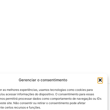
Gerenciar o consentimento
er as melhores experiências, usamos tecnologias como cookies para
/ou acessar informações do dispositivo. O consentimento para essas
 nos permitirá processar dados como comportamento de navegação ou IDs
este site. Não consentir ou retirar o consentimento pode afetar
>>> Associação Nacional das Defensoras e
te certos recursos e funções.
Defensores Públicos (ANADEP)