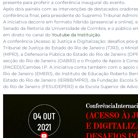
presente para proferir a conferência inaugural do evento.
Após dois painéis com as intervenções de destacados oradores b
conferência final, pela presidente do Supremo Tribunal Admini
A iniciativa decorre em formato híbrido (presencial e online), en
Senado da Reitoria da Universidade de Coimbra, e o público 
em direto no canal do
Youtube da Instituição
.
A conferência (Acesso à) Justiça e Digitalização: desafios p
Tribunal de Justiça do Estado do Rio de Janeiro (TJRJ), o Minis
(MPRJ), a Defensoria Pública do Estado do Rio de Janeiro (DP
secção do Rio de Janeiro (OABRJ) e o Projeto de Apoio à Cons
(PACED)/Camões I.P. A iniciativa conta também com o apoio d
Rio de Janeiro (EMERJ), do Instituto de Educação Roberto Ber
Estado do Rio de Janeiro (IERBB/MPRJ), da Fundação Escola S
do Rio de Janeiro (FESUDEPERJ) e da Escola Superior de Adv