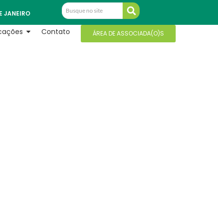
E JANEIRO
icações
Contato
ÁREA DE ASSOCIADA(O)S