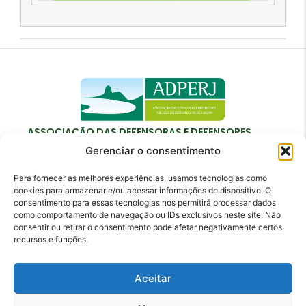
ASSOCIAÇÃO DAS DEFENSORAS E DEFENSORES
PÚBLICOS DO ESTADO DO RIO DE JANEIRO
Gerenciar o consentimento
Para fornecer as melhores experiências, usamos tecnologias como
cookies para armazenar e/ou acessar informações do dispositivo. O
consentimento para essas tecnologias nos permitirá processar dados
como comportamento de navegação ou IDs exclusivos neste site. Não
Contato
consentir ou retirar o consentimento pode afetar negativamente certos
recursos e funções.
adperj@adperj.com.br
(21) 2220-6022
Aceitar
Rua do Carmo, nº 7, 16º andar - Centro - Rio de
Janeiro - RJ - CEP: 20011-020