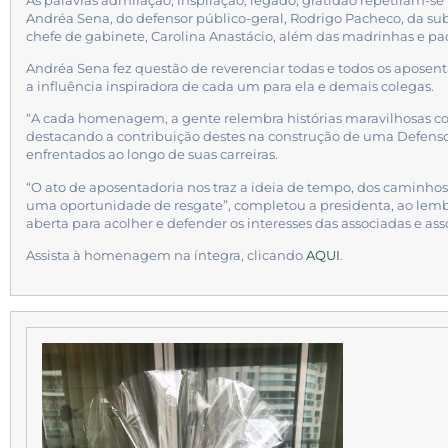
As palavras admiração, inspiração, legado, gratidão repetiram-s
Andréa Sena, do defensor público-geral, Rodrigo Pacheco, da s
chefe de gabinete, Carolina Anastácio, além das madrinhas e 
Andréa Sena fez questão de reverenciar todas e todos os apose
a influência inspiradora de cada um para ela e demais colegas.
“A cada homenagem, a gente relembra histórias maravilhosas co
destacando a contribuição destes na construção de uma Defensor
enfrentados ao longo de suas carreiras.
“O ato de aposentadoria nos traz a ideia de tempo, dos caminho
uma oportunidade de resgate”, completou a presidenta, ao lem
aberta para acolher e defender os interesses das associadas e as
Assista à homenagem na íntegra, clicando
AQUI
.