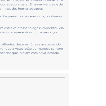
e nas declarações da presidenta da ADPERJ,
ubcorregedora-geral, Simone Mendes, e da
padrinhos dos homenageados.
ntados presentes na cerimônia, pontuando
m esses valorosos colegas”, comentou ela,
ia forte, apesar dos muitos percalços
s trilhados, das memórias e acaba sendo
brar que a Associação permanece sempre
sociados que iniciam essa nova jornada.