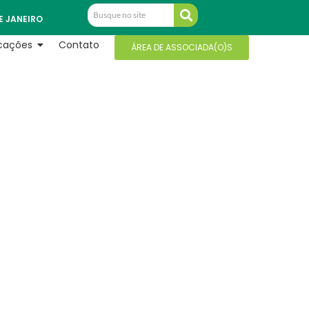
E JANEIRO
icações
Contato
ÁREA DE ASSOCIADA(O)S