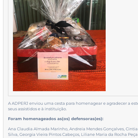
A ADPERJ enviou uma cesta para homenagear e agradecer a este
seus assistidos e à instituição.
Foram homenageados as(os) defensoras(es):
Ana Claudia Almada Marinho, Andreia Mendes Gonçalves, Cintia 
Silva, Georgia Vieira Pintos Cabeços, Liliane Maria da Rocha Peç