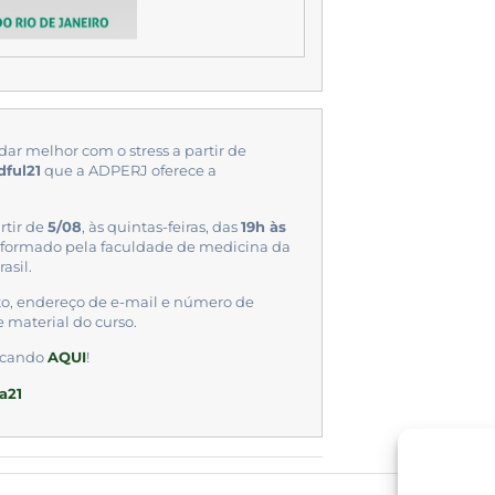
idar melhor com o stress a partir de
dful21
que a ADPERJ oferece a
rtir de
5/08
, às quintas-feiras, das
19h às
, formado pela faculdade de medicina da
asil.
to, endereço de e-mail e número de
e material do curso.
licando
AQUI
!
a21