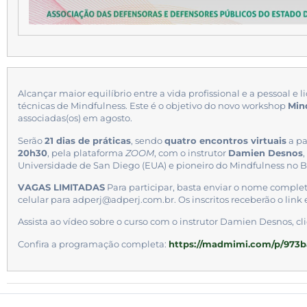
Alcançar maior equilíbrio entre a vida profissional e a pessoal e l
técnicas de Mindfulness. Este é o objetivo do novo workshop
Min
associadas(os) em agosto.
Serão
21 dias de práticas
, sendo
quatro encontros virtuais
a pa
20h30
, pela plataforma
ZOOM
, com o instrutor
Damien Desnos
Universidade de San Diego (EUA) e pioneiro do Mindfulness no Br
VAGAS LIMITADAS
Para participar, basta enviar o nome comple
celular para adperj@adperj.com.br. Os inscritos receberão o link 
Assista ao vídeo sobre o curso com o instrutor Damien Desnos, c
Confira a programação completa:
https://madmimi.com/p/973b