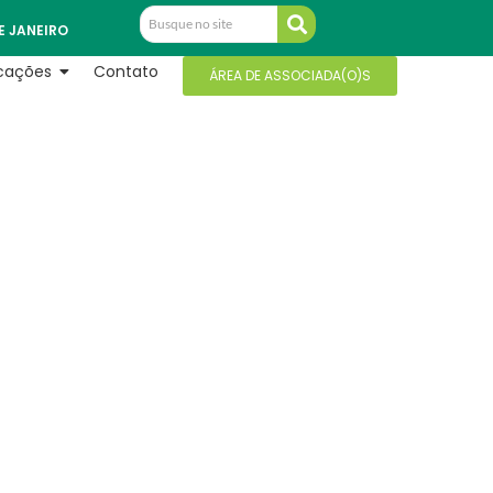
E JANEIRO
icações
Contato
ÁREA DE ASSOCIADA(O)S