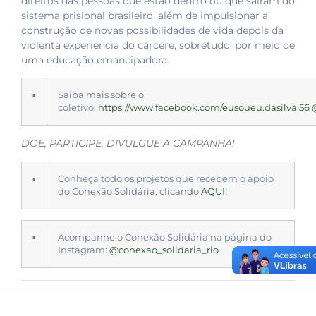
direitos das pessoas que estão dentro ou que saíram do
sistema prisional brasileiro, além de impulsionar a
construção de novas possibilidades de vida depois da
violenta experiência do cárcere, sobretudo, por meio de
uma educação emancipadora.
▪
Saiba mais sobre o
coletivo:
https://www.facebook.com/eusoueu.dasilva.56
DOE, PARTICIPE, DIVULGUE A CAMPANHA!
▪
Conheça todo os projetos que recebem o apoio
do Conexão Solidária, clicando
AQUI
!
▪
Acompanhe o Conexão Solidária na página do
Instagram:
@conexao_solidaria_rio