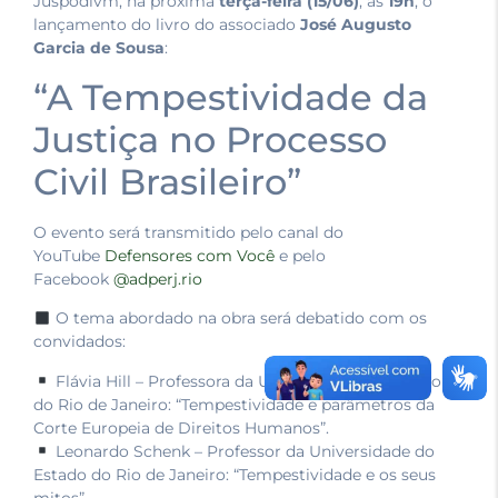
Juspodivm, na próxima
terça-feira (15/06)
, às
19h
, o
lançamento do livro do associado
José Augusto
Garcia de Sousa
:
“A Tempestividade da
Justiça no Processo
Civil Brasileiro”
O evento será transmitido pelo canal do
YouTube
Defensores com Você
e pelo
Facebook
@adperj.rio
O tema abordado na obra será debatido com os
convidados:
Flávia Hill – Professora da Universidade do Estado
do Rio de Janeiro: “Tempestividade e parâmetros da
Corte Europeia de Direitos Humanos”.
Leonardo Schenk – Professor da Universidade do
Estado do Rio de Janeiro: “Tempestividade e os seus
mitos”.