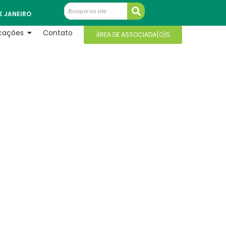
E JANEIRO
icações
Contato
ÁREA DE ASSOCIADA(O)S