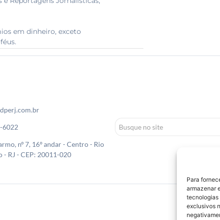
 e Reportagens Jornalísticas,
ios em dinheiro, exceto
féus.
dperj.com.br
0-6022
rmo, nº 7, 16º andar - Centro - Rio
o - RJ - CEP: 20011-020
Para fornec
armazenar e
tecnologias
exclusivos n
negativamen