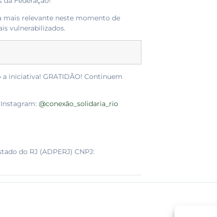
s da Federação!
da mais relevante neste momento de
s vulnerabilizados.
do a iniciativa! GRATIDÃO! Continuem
 Instagram:
@conexão_solidaria_rio
Estado do RJ (ADPERJ) CNPJ: