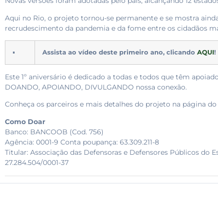
Novas versões foram adotadas pelo país, alcançando 12 estado
Aqui no Rio, o projeto tornou-se permanente e se mostra ain
recrudescimento da pandemia e da fome entre os cidadãos mai
▪
Assista ao vídeo deste primeiro ano, clicando
AQUI
!
Este 1º aniversário é dedicado a todas e todos que têm apoia
DOANDO, APOIANDO, DIVULGANDO nossa conexão.
Conheça os parceiros e mais detalhes do projeto na página do
Como Doar
Banco: BANCOOB (Cod. 756)
Agência: 0001-9 Conta poupança: 63.309.211-8
Titular: Associação das Defensoras e Defensores Públicos do 
27.284.504/0001-37