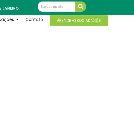
E JANEIRO
icações
Contato
ÁREA DE ASSOCIADA(O)S