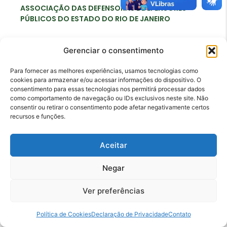
ASSOCIAÇÃO DAS DEFENSORAS E DEFENSORES
PÚBLICOS DO ESTADO DO RIO DE JANEIRO
Gerenciar o consentimento
Para fornecer as melhores experiências, usamos tecnologias como
Contato
cookies para armazenar e/ou acessar informações do dispositivo. O
adperj@adperj.com.br
consentimento para essas tecnologias nos permitirá processar dados
como comportamento de navegação ou IDs exclusivos neste site. Não
(21) 2220-6022
consentir ou retirar o consentimento pode afetar negativamente certos
recursos e funções.
Rua do Carmo, nº 7, 16º andar - Centro - Rio de
Janeiro - RJ - CEP: 20011-020
Aceitar
Negar
Ver preferências
Política de Cookies
Declaração de Privacidade
Contato