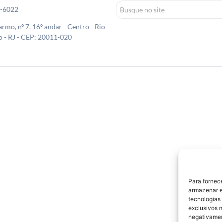
0-6022
rmo, nº 7, 16º andar - Centro - Rio
o - RJ - CEP: 20011-020
Para fornec
armazenar e
tecnologias
exclusivos n
negativamen