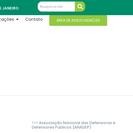
E JANEIRO
icações
Contato
ÁREA DE ASSOCIADA(O)S
>>> Associação Nacional das Defensoras e
Defensores Públicos (ANADEP)