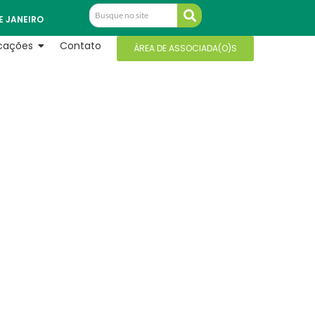
E JANEIRO
icações
Contato
ÁREA DE ASSOCIADA(O)S