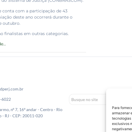
ão do Sistema de Justiça (CONBRASCOM).
e conta com a participação de 43
miação deste ano ocorrerá durante o
e outubro.
finalistas em outras categorias.
de…
dperj.com.br
0-6022
Para fornec
rmo, nº 7, 16º andar - Centro - Rio
armazenar e
o - RJ - CEP: 20011-020
tecnologias
exclusivos n
negativamen