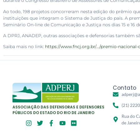
durante o Congresso Brasileiro de Assessores de Comunicaç
Ao todo, 198 projetos concorreram nesta edição do prêmio qu
instituições que integram o Sistema de Justiça do país. A pre
Seminário On-line de Comunicação e Justiça nos dias 15 e 16 d
A DPRJ, ANADEP, outras associações e defensorias também são 
Saiba mais no link:
https://www.fncj.org.br/…/premio-nacional-
Contato
adperj@a
(21) 222
ASSOCIAÇÃO DAS DEFENSORAS E DEFENSORES
PÚBLICOS DO ESTADO DO RIO DE JANEIRO
Rua do Ca
de Janeir