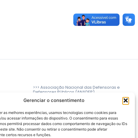
>>> Associação Nacional das Defensoras e
Defensores Públicos (ANADEP)
Gerenciar o consentimento
>>> Defensoria Pública do Rio de Janeiro
>>> Caixa de Assistência aos Membros da
er as melhores experiências, usamos tecnologias como cookies para
Defensoria Pública do Estado do Rio de
/ou acessar informações do dispositivo. O consentimento para essas
Janeiro (CAMARJ)
 nos permitirá processar dados como comportamento de navegação ou IDs
este site. Não consentir ou retirar o consentimento pode afetar
te certos recursos e funções.