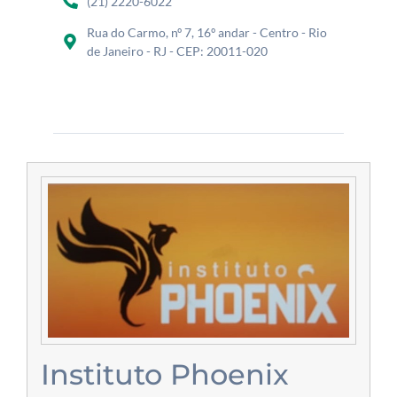
(21) 2220-6022
Rua do Carmo, nº 7, 16º andar - Centro - Rio
de Janeiro - RJ - CEP: 20011-020
Instituto Phoenix