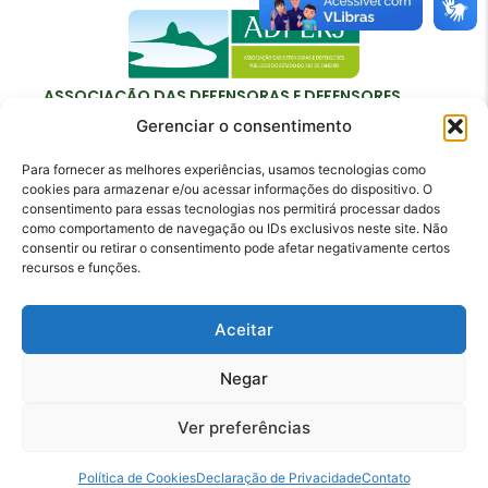
ASSOCIAÇÃO DAS DEFENSORAS E DEFENSORES
PÚBLICOS DO ESTADO DO RIO DE JANEIRO
Gerenciar o consentimento
Para fornecer as melhores experiências, usamos tecnologias como
cookies para armazenar e/ou acessar informações do dispositivo. O
consentimento para essas tecnologias nos permitirá processar dados
como comportamento de navegação ou IDs exclusivos neste site. Não
Contato
consentir ou retirar o consentimento pode afetar negativamente certos
recursos e funções.
adperj@adperj.com.br
(21) 2220-6022
Aceitar
Rua do Carmo, nº 7, 16º andar - Centro - Rio de
Janeiro - RJ - CEP: 20011-020
Negar
Ver preferências
Política de Cookies
Declaração de Privacidade
Contato