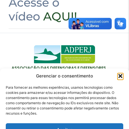
Acesse o
vídeo
AQUI!
ASSOCIAÇÃO DAS DEFENSORAS E DEFENSORES
PÚBLICOS DO ESTADO DO RIO DE JANEIRO
Gerenciar o consentimento
Para fornecer as melhores experiências, usamos tecnologias como
cookies para armazenar e/ou acessar informações do dispositivo. O
consentimento para essas tecnologias nos permitirá processar dados
como comportamento de navegação ou IDs exclusivos neste site. Não
Contato
consentir ou retirar o consentimento pode afetar negativamente certos
recursos e funções.
adperj@adperj.com.br
(21) 2220-6022