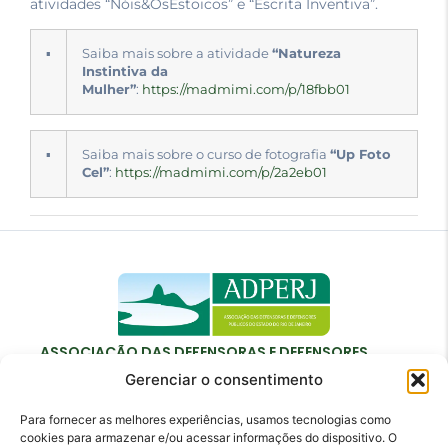
atividades “Nóis&OsEstoicos” e “Escrita Inventiva”.
▪
Saiba mais sobre a atividade
“Natureza
Instintiva da
Mulher”
:
https://madmimi.com/p/18fbb01
▪
Saiba mais sobre o curso de fotografia
“Up Foto
Cel”
:
https://madmimi.com/p/2a2eb01
ASSOCIAÇÃO DAS DEFENSORAS E DEFENSORES
PÚBLICOS DO ESTADO DO RIO DE JANEIRO
Gerenciar o consentimento
Para fornecer as melhores experiências, usamos tecnologias como
cookies para armazenar e/ou acessar informações do dispositivo. O