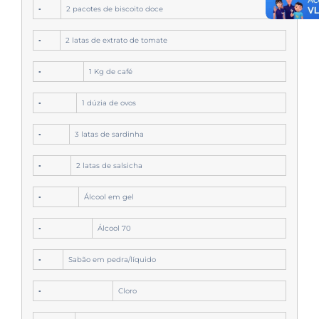
▪
2 pacotes de biscoito doce
▪
2 latas de extrato de tomate
▪
1 Kg de café
▪
1 dúzia de ovos
▪
3 latas de sardinha
▪
2 latas de salsicha
▪
Álcool em gel
▪
Álcool 70
▪
Sabão em pedra/líquido
▪
Cloro