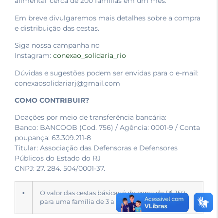
alimentar cerca de 200 famílias em um mês.
Em breve divulgaremos mais detalhes sobre a compra
e distribuição das cestas.
Siga nossa campanha no
Instagram:
conexao_solidaria_rio
Dúvidas e sugestões podem ser envidas para o e-mail:
conexaosolidariarj@gmail.com
COMO CONTRIBUIR?
Doações por meio de transferência bancária:
Banco: BANCOOB (Cod. 756) / Agência: 0001-9 / Conta
poupança: 63.309.211-8
Titular: Associação das Defensoras e Defensores
Públicos do Estado do RJ
CNPJ: 27. 284. 504/0001-37.
▪
O valor das cestas básicas é de cerca de R$ 150
para uma família de 3 a 4 pessoas.