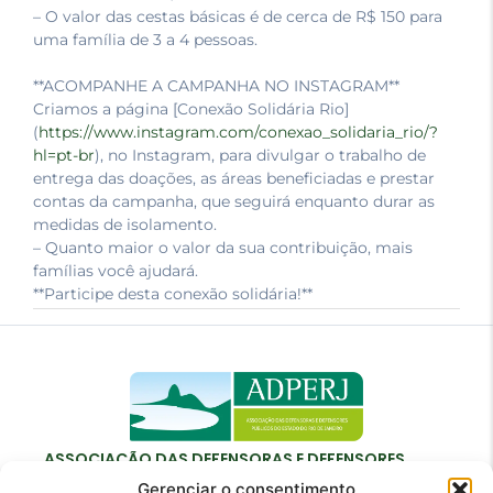
– O valor das cestas básicas é de cerca de R$ 150 para
uma família de 3 a 4 pessoas.
**ACOMPANHE A CAMPANHA NO INSTAGRAM**
Criamos a página [Conexão Solidária Rio]
(
https://www.instagram.com/conexao_solidaria_rio/?
hl=pt-br
), no Instagram, para divulgar o trabalho de
entrega das doações, as áreas beneficiadas e prestar
contas da campanha, que seguirá enquanto durar as
medidas de isolamento.
– Quanto maior o valor da sua contribuição, mais
famílias você ajudará.
**Participe desta conexão solidária!**
ASSOCIAÇÃO DAS DEFENSORAS E DEFENSORES
PÚBLICOS DO ESTADO DO RIO DE JANEIRO
Gerenciar o consentimento