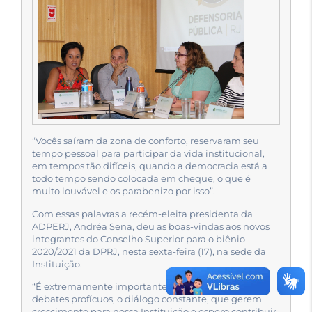
“Vocês saíram da zona de conforto, reservaram seu
tempo pessoal para participar da vida institucional,
em tempos tão difíceis, quando a democracia está a
todo tempo sendo colocada em cheque, o que é
muito louvável e os parabenizo por isso”.
Com essas palavras a recém-eleita presidenta da
ADPERJ, Andréa Sena, deu as boas-vindas aos novos
integrantes do Conselho Superior para o biênio
2020/2021 da DPRJ, nesta sexta-feira (17), na sede da
Instituição.
“É extremamente importante que tenhamos aqui
debates profícuos, o diálogo constante, que gerem
crescimento para nossa Instituição e espero contribuir