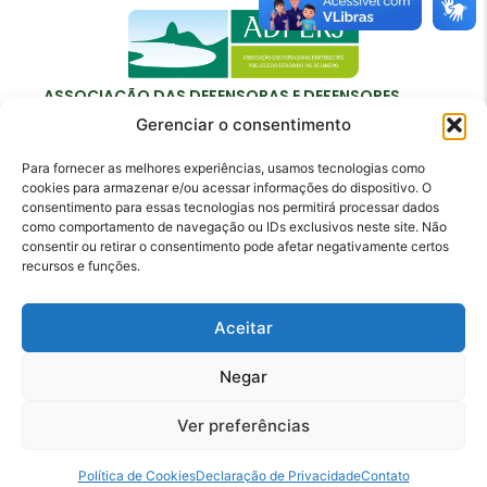
ASSOCIAÇÃO DAS DEFENSORAS E DEFENSORES
PÚBLICOS DO ESTADO DO RIO DE JANEIRO
Gerenciar o consentimento
Para fornecer as melhores experiências, usamos tecnologias como
cookies para armazenar e/ou acessar informações do dispositivo. O
consentimento para essas tecnologias nos permitirá processar dados
como comportamento de navegação ou IDs exclusivos neste site. Não
Contato
consentir ou retirar o consentimento pode afetar negativamente certos
recursos e funções.
adperj@adperj.com.br
(21) 2220-6022
Aceitar
Rua do Carmo, nº 7, 16º andar - Centro - Rio de
Janeiro - RJ - CEP: 20011-020
Negar
Ver preferências
Política de Cookies
Declaração de Privacidade
Contato