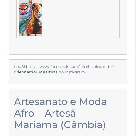
Leo&Ninibe: www.facebook.com/Ninibepintando /
@
leonardorugeartista
no instagram
Artesanato e Moda
Afro – Artesã
Mariama (Gâmbia)