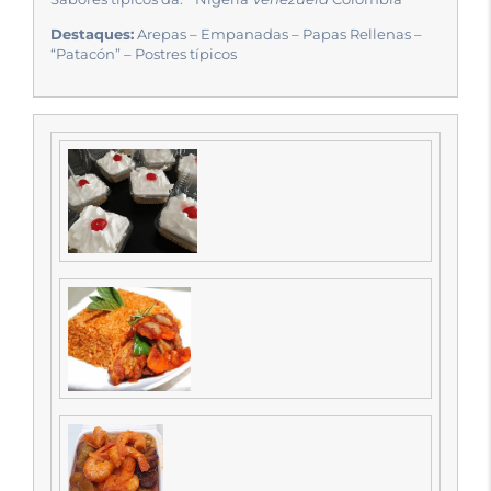
Destaques:
Arepas – Empanadas – Papas Rellenas –
“Patacón” – Postres típicos