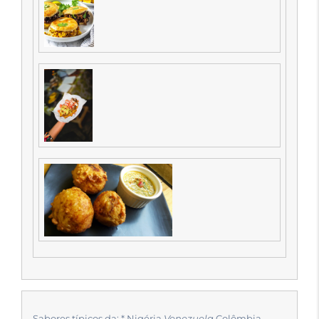
Sabores típicos da: * Nigéria
Venezuela
Colômbia