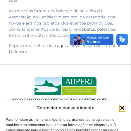
site!
As matérias fazem um balanço da atuação da
Associação no Legislativo em prol da categoria, dos
novos e antigos projetos, dos eventos promovidos,
como lançamentos de livros, cine-debates, palestras,
festas, entre outras atividades e eventos.
Pegue um atalho e leia
aqui
a nova edição do Jornal do
Defensor!
ASSOCIAÇÃO DAS DEFENSORAS E DEFENSORES
PÚBLICOS DO ESTADO DO RIO DE JANEIRO
Gerenciar o consentimento
Para fornecer as melhores experiências, usamos tecnologias como
cookies para armazenar e/ou acessar informações do dispositivo. O
consentimento para essas tecnologias nos permitirá processar dados