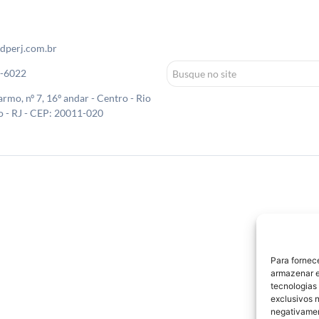
dperj.com.br
0-6022
rmo, nº 7, 16º andar - Centro - Rio
o - RJ - CEP: 20011-020
Para fornec
armazenar e
tecnologias
exclusivos n
negativamen