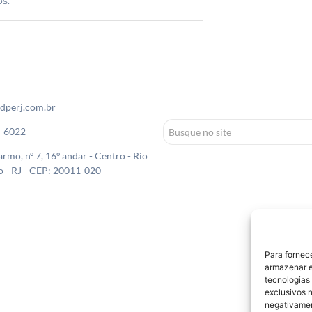
s.
dperj.com.br
0-6022
rmo, nº 7, 16º andar - Centro - Rio
o - RJ - CEP: 20011-020
Para fornec
armazenar e
tecnologias
exclusivos n
negativamen