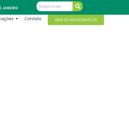
E JANEIRO
icações
Contato
ÁREA DE ASSOCIADA(O)S