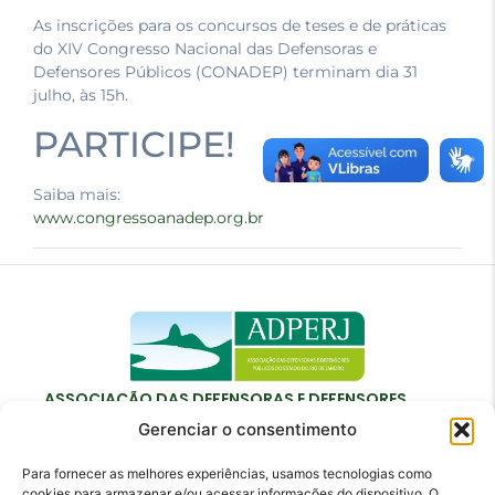
As inscrições para os concursos de teses e de práticas
do XIV Congresso Nacional das Defensoras e
Defensores Públicos (CONADEP) terminam dia 31
julho, às 15h.
PARTICIPE!
Saiba mais:
www.congressoanadep.org.br
ASSOCIAÇÃO DAS DEFENSORAS E DEFENSORES
PÚBLICOS DO ESTADO DO RIO DE JANEIRO
Gerenciar o consentimento
Para fornecer as melhores experiências, usamos tecnologias como
cookies para armazenar e/ou acessar informações do dispositivo. O